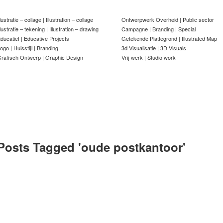
llustratie – collage | Illustration – collage
Ontwerpwerk Overheid | Public sector
llustratie – tekening | Illustration – drawing
Campagne | Branding | Special
ducatief | Educative Projects
Getekende Plattegrond | Illustrated Map
ogo | Huisstijl | Branding
3d Visualisatie | 3D Visuals
rafisch Ontwerp | Graphic Design
Vrij werk | Studio work
Posts Tagged '
oude postkantoor
'