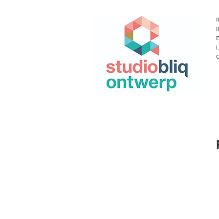
I
I
E
L
G