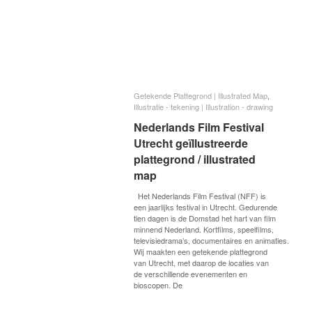
Getekende Plattegrond | Illustrated Map
Getekende Plattegrond | Illustrated Map
,
Illustratie - tekening | Illustration - drawing
Illustratie - tekening | Illustration - drawing
Nederlands Film Festival
Nederlands Film Festival
Utrecht geïllustreerde
Utrecht geïllustreerde
plattegrond / illustrated
plattegrond / illustrated map
map
Het Nederlands Film Festival (NFF) is
een jaarlijks festival in Utrecht. Gedurende
tien dagen is de Domstad het hart van film
minnend Nederland. Kortfilms, speelfilms,
televisiedrama’s, documentaires en animaties.
Wij maakten een getekende plattegrond
van Utrecht, met daarop de locaties van
de verschillende evenementen en
bioscopen. De