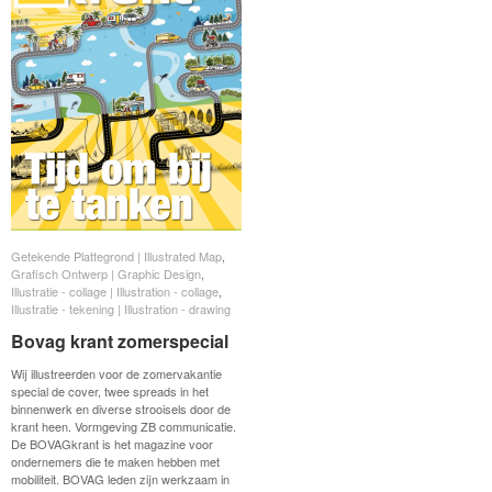
Getekende Plattegrond | Illustrated Map
Getekende Plattegrond | Illustrated Map
,
Grafisch Ontwerp | Graphic Design
Grafisch Ontwerp | Graphic Design
,
Illustratie - collage | Illustration - collage
Illustratie - collage | Illustration - collage
,
Illustratie - tekening | Illustration - drawing
Illustratie - tekening | Illustration - drawing
Bovag krant zomerspecial
Bovag krant zomerspecial
Wij illustreerden voor de zomervakantie
special de cover, twee spreads in het
binnenwerk en diverse strooisels door de
krant heen. Vormgeving ZB communicatie.
De BOVAGkrant is het magazine voor
ondernemers die te maken hebben met
mobiliteit. BOVAG leden zijn werkzaam in