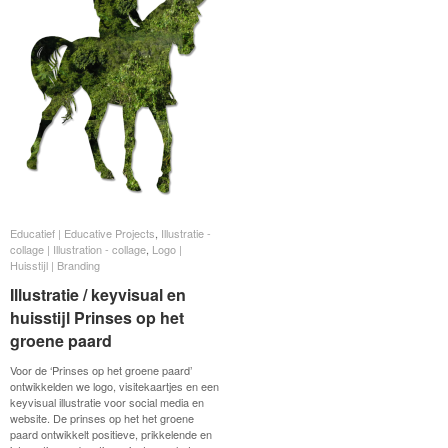
Educatief | Educative Projects
Educatief | Educative Projects
,
Illustratie -
Illustratie -
collage | Illustration - collage
collage | Illustration - collage
,
Logo |
Logo |
Huisstijl | Branding
Huisstijl | Branding
Illustratie / keyvisual en
Illustratie / keyvisual en
huisstijl Prinses op het
huisstijl Prinses op het
groene paard
groene paard
Voor de ‘Prinses op het groene paard’
ontwikkelden we logo, visitekaartjes en een
keyvisual illustratie voor social media en
website. De prinses op het het groene
paard ontwikkelt positieve, prikkelende en