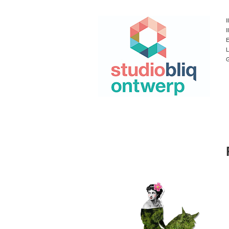
I
I
E
L
G