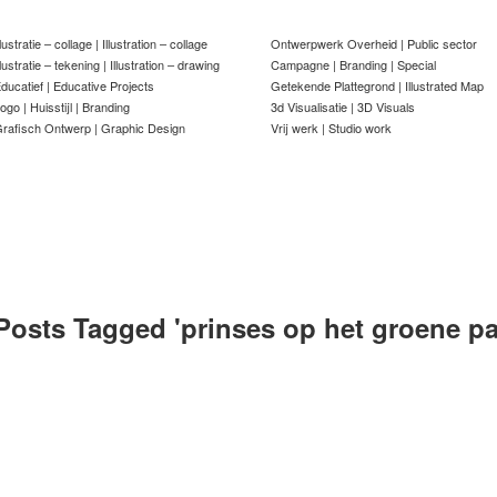
llustratie – collage | Illustration – collage
Ontwerpwerk Overheid | Public sector
llustratie – tekening | Illustration – drawing
Campagne | Branding | Special
ducatief | Educative Projects
Getekende Plattegrond | Illustrated Map
ogo | Huisstijl | Branding
3d Visualisatie | 3D Visuals
rafisch Ontwerp | Graphic Design
Vrij werk | Studio work
Posts Tagged '
prinses op het groene p