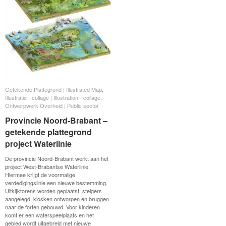
Getekende Plattegrond | Illustrated Map
Getekende Plattegrond | Illustrated Map
,
Illustratie - collage | Illustration - collage
Illustratie - collage | Illustration - collage
,
Ontwerpwerk Overheid | Public sector
Ontwerpwerk Overheid | Public sector
Provincie Noord-Brabant –
Provincie Noord-Brabant –
getekende plattegrond
getekende plattegrond
project Waterlinie
project Waterlinie
De provincie Noord-Brabant werkt aan het
project West-Brabantse Waterlinie.
Hiermee krijgt de voormalige
verdedigingslinie een nieuwe bestemming.
Uitkijktorens worden geplaatst, steigers
aangelegd, kiosken ontworpen en bruggen
naar de forten gebouwd. Voor kinderen
komt er een waterspeelplaats en het
gebied wordt uitgebreid met nieuwe