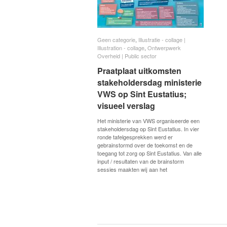
Geen categorie
Geen categorie
,
Illustratie - collage |
Illustratie - collage |
Illustration - collage
Illustration - collage
,
Ontwerpwerk
Ontwerpwerk
Overheid | Public sector
Overheid | Public sector
Praatplaat uitkomsten
Praatplaat uitkomsten
stakeholdersdag ministerie
stakeholdersdag ministerie
VWS op Sint Eustatius;
VWS op Sint Eustatius;
visueel verslag
visueel verslag
Het ministerie van VWS organiseerde een
stakeholdersdag op Sint Eustatius. In vier
ronde tafelgesprekken werd er
gebrainstormd over de toekomst en de
toegang tot zorg op Sint Eustatius. Van alle
input / resultaten van de brainstorm
sessies maakten wij aan het