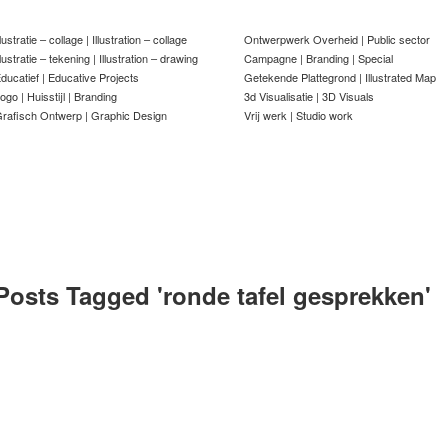
llustratie – collage | Illustration – collage
Ontwerpwerk Overheid | Public sector
llustratie – tekening | Illustration – drawing
Campagne | Branding | Special
ducatief | Educative Projects
Getekende Plattegrond | Illustrated Map
ogo | Huisstijl | Branding
3d Visualisatie | 3D Visuals
rafisch Ontwerp | Graphic Design
Vrij werk | Studio work
Posts Tagged '
ronde tafel gesprekken
'