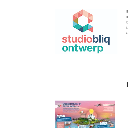
I
I
E
L
G