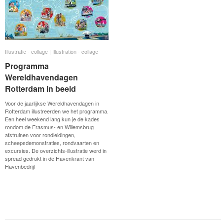
Illustratie - collage | Illustration - collage
Illustratie - collage | Illustration - collage
Programma
Programma
Wereldhavendagen
Wereldhavendagen
Rotterdam in beeld
Rotterdam in beeld
Voor de jaarlijkse Wereldhavendagen in
Rotterdam illustreerden we het programma.
Een heel weekend lang kun je de kades
rondom de Erasmus- en Willemsbrug
afstruinen voor rondleidingen,
scheepsdemonstraties, rondvaarten en
excursies. De overzichts-illustratie werd in
spread gedrukt in de Havenkrant van
Havenbedrijf