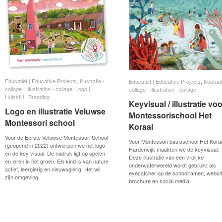
Educatief | Educative Projects
Educatief | Educative Projects
,
Illustratie -
Illustratie -
Educatief | Educative Projects
Educatief | Educative Projects
,
Illustrat
Illustrat
collage | Illustration - collage
collage | Illustration - collage
,
Logo |
Logo |
collage | Illustration - collage
collage | Illustration - collage
Huisstijl | Branding
Huisstijl | Branding
Keyvisual / illustratie vo
Keyvisual / illustratie vo
Logo en illustratie Veluwse
Logo en illustratie Veluwse
Montessorischool Het
Montessorischool Het
Montessori school
Montessori school
Koraal
Koraal
Voor de Eerste Veluwse Montessori School
Voor Montessori basisschool Het Koraa
(geopend in 2022) ontwierpen we het logo
Harderwijk maakten we de keyvisual.
en de key visual. De nadruk ligt op spelen
Deze illustratie van een vrolijke
en leren in het groen. Elk kind is van nature
onderwaterwereld wordt gebruikt als
actief, leergierig en nieuwsgierig. Het wil
eyecatcher op de schoolramen, websit
zijn omgeving
brochure en social media.