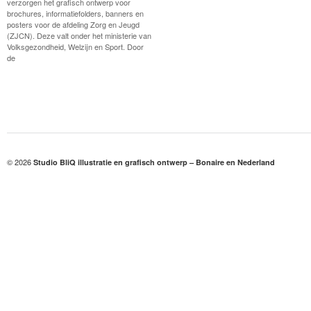
verzorgen het grafisch ontwerp voor
brochures, informatiefolders, banners en
posters voor de afdeling Zorg en Jeugd
(ZJCN). Deze valt onder het ministerie van
Volksgezondheid, Welzijn en Sport. Door
de
© 2026
Studio BliQ illustratie en grafisch ontwerp – Bonaire en Nederland