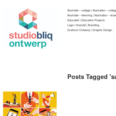
Illustratie – collage | Illustration – colla
Illustratie – tekening | Illustration – dra
Educatief | Educative Projects
Logo | Huisstijl | Branding
Grafisch Ontwerp | Graphic Design
Posts Tagged '
s