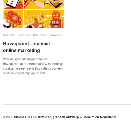
Illustratie - tekening | Illustration - drawing
Illustratie - tekening | Illustration - drawing
Bovagkrant – special
Bovagkrant – special
online marketing
online marketing
Voor de speciale uitgave van de
Bovagkrant over online sales & marketing
maakten we een serie illustraties voor een
modern leesplankje op de iPad.
© 2026
Studio BliQ illustratie en grafisch ontwerp – Bonaire en Nederland