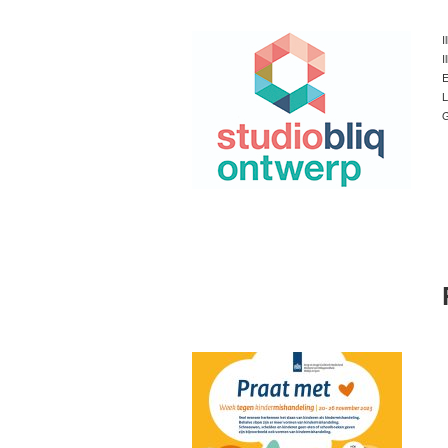
I
I
E
L
G