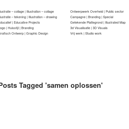
llustratie – collage | Illustration – collage
Ontwerpwerk Overheid | Public sector
llustratie – tekening | Illustration – drawing
Campagne | Branding | Special
ducatief | Educative Projects
Getekende Plattegrond | Illustrated Map
ogo | Huisstijl | Branding
3d Visualisatie | 3D Visuals
rafisch Ontwerp | Graphic Design
Vrij werk | Studio work
Posts Tagged '
samen oplossen
'