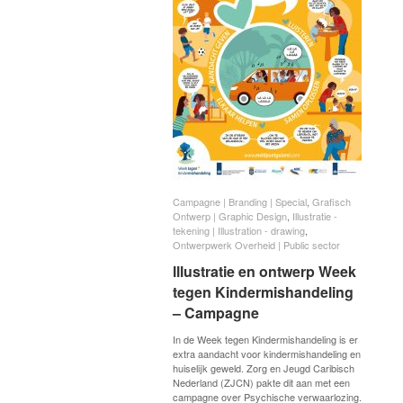
Campagne | Branding | Special
Campagne | Branding | Special
,
Grafisch
Grafisch
Ontwerp | Graphic Design
Ontwerp | Graphic Design
,
Illustratie -
Illustratie -
tekening | Illustration - drawing
tekening | Illustration - drawing
,
Ontwerpwerk Overheid | Public sector
Ontwerpwerk Overheid | Public sector
lllustratie en ontwerp Week
lllustratie en ontwerp Week
tegen Kindermishandeling
tegen Kindermishandeling
– Campagne
– Campagne
In de Week tegen Kindermishandeling is er
extra aandacht voor kindermishandeling en
huiselijk geweld. Zorg en Jeugd Caribisch
Nederland (ZJCN) pakte dit aan met een
campagne over Psychische verwaarlozing.