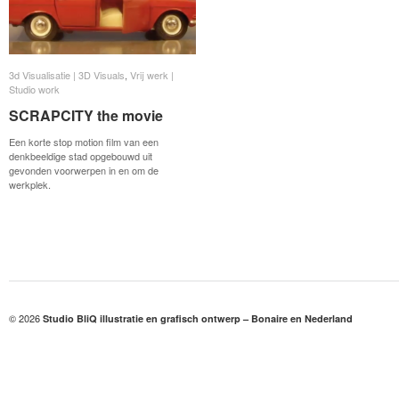
3d Visualisatie | 3D Visuals
3d Visualisatie | 3D Visuals
,
Vrij werk |
Vrij werk |
Studio work
Studio work
SCRAPCITY the movie
SCRAPCITY the movie
Een korte stop motion film van een
denkbeeldige stad opgebouwd uit
gevonden voorwerpen in en om de
werkplek.
© 2026
Studio BliQ illustratie en grafisch ontwerp – Bonaire en Nederland