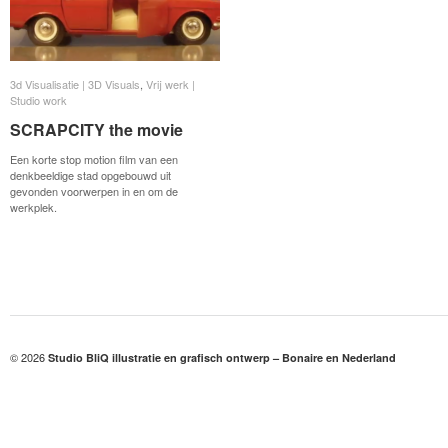
3d Visualisatie | 3D Visuals
3d Visualisatie | 3D Visuals
,
Vrij werk |
Vrij werk |
Studio work
Studio work
SCRAPCITY the movie
SCRAPCITY the movie
Een korte stop motion film van een
denkbeeldige stad opgebouwd uit
gevonden voorwerpen in en om de
werkplek.
© 2026
Studio BliQ illustratie en grafisch ontwerp – Bonaire en Nederland