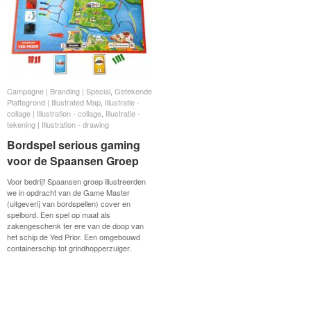
Campagne | Branding | Special
Campagne | Branding | Special
,
Getekende
Getekende
Plattegrond | Illustrated Map
Plattegrond | Illustrated Map
,
Illustratie -
Illustratie -
collage | Illustration - collage
collage | Illustration - collage
,
Illustratie -
Illustratie -
tekening | Illustration - drawing
tekening | Illustration - drawing
Bordspel serious gaming
Bordspel serious gaming
voor de Spaansen Groep
voor de Spaansen Groep
Voor bedrijf Spaansen groep illustreerden
we in opdracht van de Game Master
(uitgeverij van bordspellen) cover en
spelbord. Een spel op maat als
zakengeschenk ter ere van de doop van
het schip de Yed Prior. Een omgebouwd
containerschip tot grindhopperzuiger.