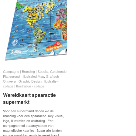
Campagne | Branding | Special
Campagne | Branding | Special
,
Getekende
Getekende
Plattegrond | Illustrated Map
Plattegrond | Illustrated Map
,
Grafisch
Grafisch
Ontwerp | Graphic Design
Ontwerp | Graphic Design
,
Illustratie -
Illustratie -
collage | Illustration - collage
collage | Illustration - collage
Wereldkaart spaaractie
Wereldkaart spaaractie
supermarkt
supermarkt
Voor een supermarkt deden we de
branding voor een spaaractie. Key visual,
logo, illustraties en uitstraling. Een
campagne met spaarsysteem van
magnetische kaartjes. Spaar alle landen
van de wereld en maak je wereldkaart