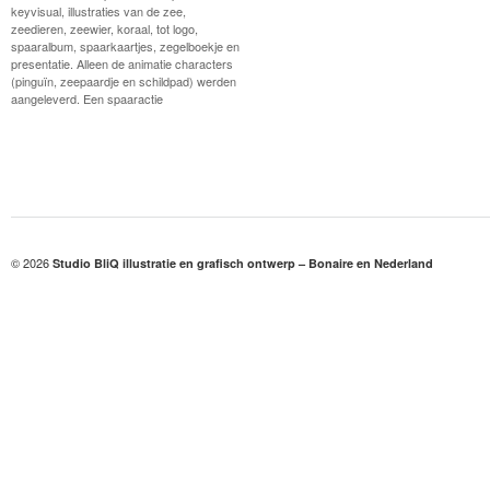
keyvisual, illustraties van de zee,
zeedieren, zeewier, koraal, tot logo,
spaaralbum, spaarkaartjes, zegelboekje en
presentatie. Alleen de animatie characters
(pinguïn, zeepaardje en schildpad) werden
aangeleverd. Een spaaractie
© 2026
Studio BliQ illustratie en grafisch ontwerp – Bonaire en Nederland