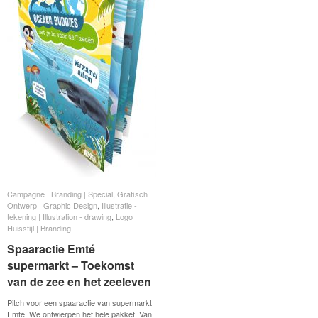
Campagne | Branding | Special
Campagne | Branding | Special
,
Grafisch
Grafisch
Ontwerp | Graphic Design
Ontwerp | Graphic Design
,
Illustratie -
Illustratie -
tekening | Illustration - drawing
tekening | Illustration - drawing
,
Logo |
Logo |
Huisstijl | Branding
Huisstijl | Branding
Spaaractie Emté
Spaaractie Emté
supermarkt – Toekomst
supermarkt – Toekomst
van de zee en het zeeleven
van de zee en het zeeleven
Pitch voor een spaaractie van supermarkt
Emté. We ontwierpen het hele pakket. Van