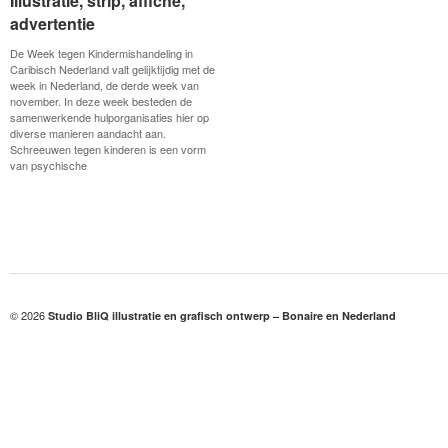
Illustratie, strip, affiche,
Illustratie, strip, affiche,
advertentie
advertentie
De Week tegen Kindermishandeling in
Caribisch Nederland valt gelijktijdig met de
week in Nederland, de derde week van
november. In deze week besteden de
samenwerkende hulporganisaties hier op
diverse manieren aandacht aan.
Schreeuwen tegen kinderen is een vorm
van psychische
© 2026
Studio BliQ illustratie en grafisch ontwerp – Bonaire en Nederland