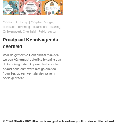
Grafisch Ontwerp | Graphic Design
Grafisch Ontwerp | Graphic Design
,
Illustratie - tekening | Illustration - drawing
Illustratie - tekening | Illustration - drawing
,
Ontwerpwerk Overheid | Public sector
Ontwerpwerk Overheid | Public sector
Praatplaat Kennisagenda
Praatplaat Kennisagenda
overheid
overheid
Voor de gemeente Roosendaal maakten
we een A2 formaat zakelijke tekening van
de kennisagenda. De praatplaat voor het
onderzoeksteam werd met getekende
figuurtjes op een verhalende manier in
beeld gebracht.
© 2026
Studio BliQ illustratie en grafisch ontwerp – Bonaire en Nederland