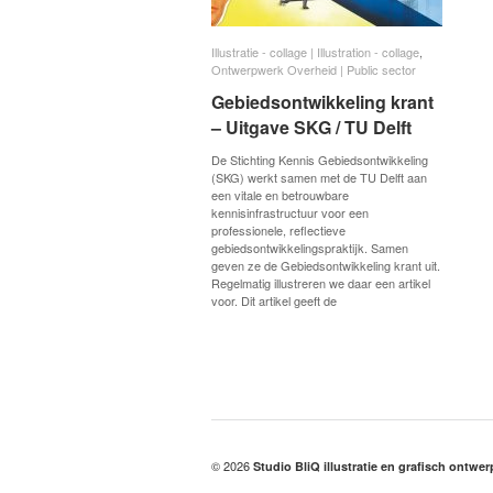
Illustratie - collage | Illustration - collage
Illustratie - collage | Illustration - collage
,
Ontwerpwerk Overheid | Public sector
Ontwerpwerk Overheid | Public sector
Gebiedsontwikkeling krant
Gebiedsontwikkeling krant
– Uitgave SKG / TU Delft
– Uitgave SKG / TU Delft
De Stichting Kennis Gebiedsontwikkeling
(SKG) werkt samen met de TU Delft aan
een vitale en betrouwbare
kennisinfrastructuur voor een
professionele, reflectieve
gebiedsontwikkelingspraktijk. Samen
geven ze de Gebiedsontwikkeling krant uit.
Regelmatig illustreren we daar een artikel
voor. Dit artikel geeft de
© 2026
Studio BliQ illustratie en grafisch ontwe