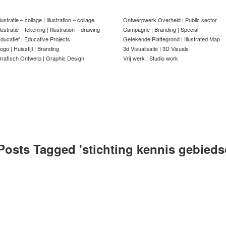
llustratie – collage | Illustration – collage
Ontwerpwerk Overheid | Public sector
llustratie – tekening | Illustration – drawing
Campagne | Branding | Special
ducatief | Educative Projects
Getekende Plattegrond | Illustrated Map
ogo | Huisstijl | Branding
3d Visualisatie | 3D Visuals
rafisch Ontwerp | Graphic Design
Vrij werk | Studio work
Posts Tagged '
stichting kennis gebied