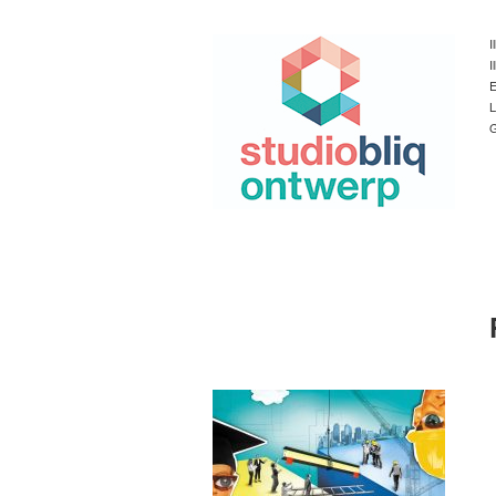
I
I
E
L
G