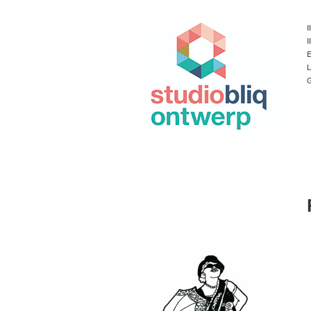
I
I
E
L
G