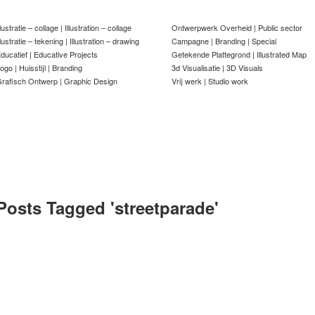
llustratie – collage | Illustration – collage
Ontwerpwerk Overheid | Public sector
llustratie – tekening | Illustration – drawing
Campagne | Branding | Special
ducatief | Educative Projects
Getekende Plattegrond | Illustrated Map
ogo | Huisstijl | Branding
3d Visualisatie | 3D Visuals
rafisch Ontwerp | Graphic Design
Vrij werk | Studio work
Posts Tagged '
streetparade
'