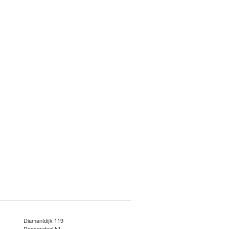
Diamantdijk 119
Roosendaal NL