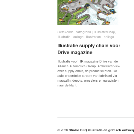
Getekende Plattegrond | Illustrated Map
Getekende Plattegrond | Illustrated Map
,
Illustratie - collage | Illustration - collage
Illustratie - collage | Illustration - collage
Illustratie supply chain voor
Illustratie supply chain voor
Drive magazine
Drive magazine
Illustratie voor HR magazine Drive van de
Alliance Automotive Group. Artikel/interview
over supply chain, de productieketen. De
auto-onderdelen stroom van fabrikant via
magazijn, depots, grossiers en garagisten
naar de klant.
© 2026
Studio BliQ illustratie en grafisch ontwe