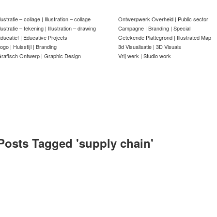
llustratie – collage | Illustration – collage
Ontwerpwerk Overheid | Public sector
llustratie – tekening | Illustration – drawing
Campagne | Branding | Special
ducatief | Educative Projects
Getekende Plattegrond | Illustrated Map
ogo | Huisstijl | Branding
3d Visualisatie | 3D Visuals
rafisch Ontwerp | Graphic Design
Vrij werk | Studio work
Posts Tagged '
supply chain
'