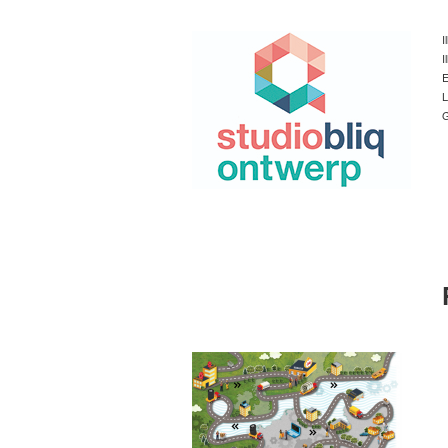
I
I
E
L
G