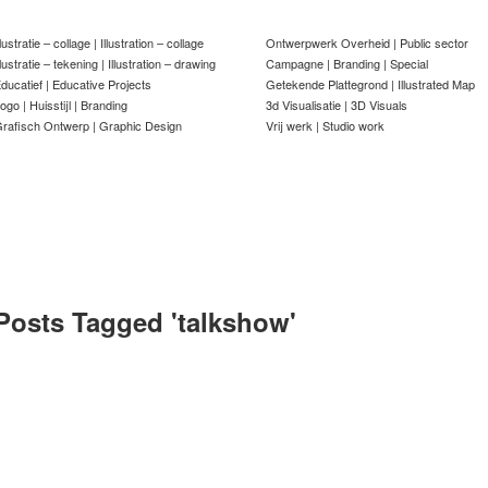
llustratie – collage | Illustration – collage
Ontwerpwerk Overheid | Public sector
llustratie – tekening | Illustration – drawing
Campagne | Branding | Special
ducatief | Educative Projects
Getekende Plattegrond | Illustrated Map
ogo | Huisstijl | Branding
3d Visualisatie | 3D Visuals
rafisch Ontwerp | Graphic Design
Vrij werk | Studio work
Posts Tagged '
talkshow
'