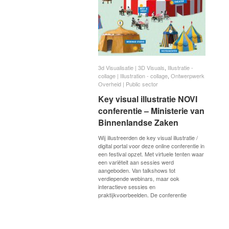
3d Visualisatie | 3D Visuals
3d Visualisatie | 3D Visuals
,
Illustratie -
Illustratie -
collage | Illustration - collage
collage | Illustration - collage
,
Ontwerpwerk
Ontwerpwerk
Overheid | Public sector
Overheid | Public sector
Key visual illustratie NOVI
Key visual illustratie NOVI
conferentie – Ministerie van
conferentie – Ministerie van
Binnenlandse Zaken
Binnenlandse Zaken
Wij illustreerden de key visual illustratie /
digital portal voor deze online conferentie in
een festival opzet. Met virtuele tenten waar
een variëteit aan sessies werd
aangeboden. Van talkshows tot
verdiepende webinars, maar ook
interactieve sessies en
praktijkvoorbeelden. De conferentie