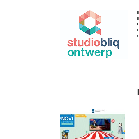
I
I
E
L
G