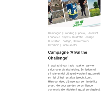
Campagne | Branding | Special
Campagne | Branding | Special
,
Educatief |
Educatief |
Educative Projects
Educative Projects
,
Illustratie - collage |
Illustratie - collage |
Illustration - collage
Illustration - collage
,
Ontwerpwerk
Ontwerpwerk
Overheid | Public sector
Overheid | Public sector
Campagne ‘Afval the
Campagne ‘Afval the
Challenge’
Challenge’
In opdracht van Irado maakten we vier
strips over afvalscheiding. Schiedam wil
stimuleren dat gft apart worden ingezameld
en niet bij het restafval terecht komt.
Hiervoor deed zij mee aan een landelijke
proef. Hiervoor werden verschillende
communicatiemiddelen ingezet en uitgetest.