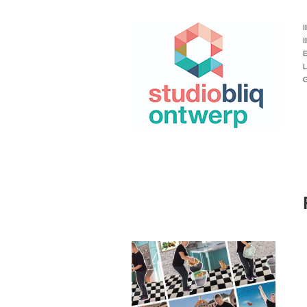
I
I
E
L
G