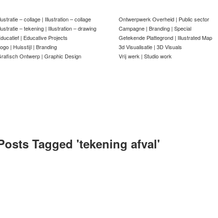
llustratie – collage | Illustration – collage
Ontwerpwerk Overheid | Public sector
llustratie – tekening | Illustration – drawing
Campagne | Branding | Special
ducatief | Educative Projects
Getekende Plattegrond | Illustrated Map
ogo | Huisstijl | Branding
3d Visualisatie | 3D Visuals
rafisch Ontwerp | Graphic Design
Vrij werk | Studio work
Posts Tagged '
tekening afval
'