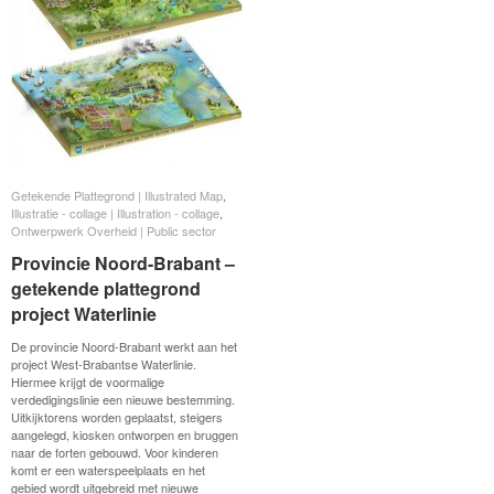
Getekende Plattegrond | Illustrated Map
Getekende Plattegrond | Illustrated Map
,
Illustratie - collage | Illustration - collage
Illustratie - collage | Illustration - collage
,
Ontwerpwerk Overheid | Public sector
Ontwerpwerk Overheid | Public sector
Provincie Noord-Brabant –
Provincie Noord-Brabant –
getekende plattegrond
getekende plattegrond
project Waterlinie
project Waterlinie
De provincie Noord-Brabant werkt aan het
project West-Brabantse Waterlinie.
Hiermee krijgt de voormalige
verdedigingslinie een nieuwe bestemming.
Uitkijktorens worden geplaatst, steigers
aangelegd, kiosken ontworpen en bruggen
naar de forten gebouwd. Voor kinderen
komt er een waterspeelplaats en het
gebied wordt uitgebreid met nieuwe