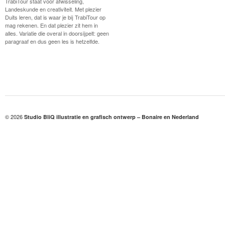
TrabiTour staat voor afwisseling,
Landeskunde en creativiteit. Met plezier
Duits leren, dat is waar je bij TrabiTour op
mag rekenen. En dat plezier zit hem in
alles. Variatie die overal in doorsijpelt: geen
paragraaf en dus geen les is hetzelfde.
© 2026
Studio BliQ illustratie en grafisch ontwerp – Bonaire en Nederland