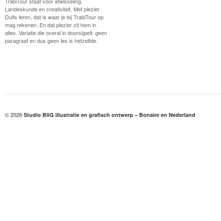
TrabiTour staat voor afwisseling,
Landeskunde en creativiteit. Met plezier
Duits leren, dat is waar je bij TrabiTour op
mag rekenen. En dat plezier zit hem in
alles. Variatie die overal in doorsijpelt: geen
paragraaf en dus geen les is hetzelfde.
© 2026
Studio BliQ illustratie en grafisch ontwerp – Bonaire en Nederland