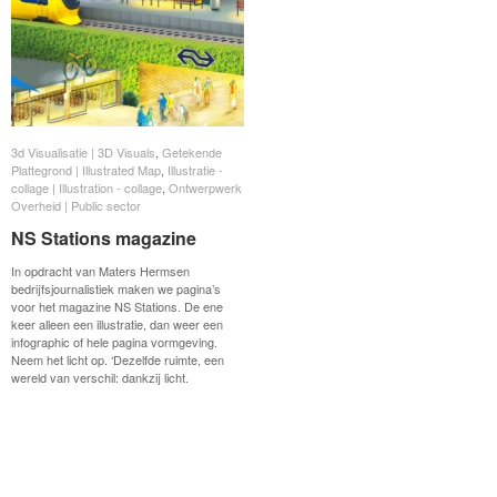
3d Visualisatie | 3D Visuals
3d Visualisatie | 3D Visuals
,
Getekende
Getekende
Plattegrond | Illustrated Map
Plattegrond | Illustrated Map
,
Illustratie -
Illustratie -
collage | Illustration - collage
collage | Illustration - collage
,
Ontwerpwerk
Ontwerpwerk
Overheid | Public sector
Overheid | Public sector
NS Stations magazine
NS Stations magazine
In opdracht van Maters Hermsen
bedrijfsjournalistiek maken we pagina’s
voor het magazine NS Stations. De ene
keer alleen een illustratie, dan weer een
infographic of hele pagina vormgeving.
Neem het licht op. ‘Dezelfde ruimte, een
wereld van verschil: dankzij licht.