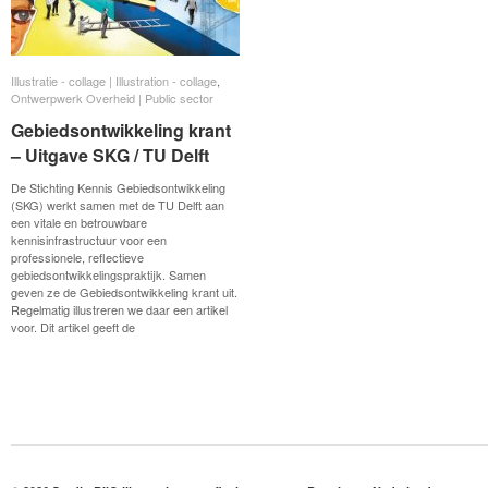
Illustratie - collage | Illustration - collage
Illustratie - collage | Illustration - collage
,
Ontwerpwerk Overheid | Public sector
Ontwerpwerk Overheid | Public sector
Gebiedsontwikkeling krant
Gebiedsontwikkeling krant
– Uitgave SKG / TU Delft
– Uitgave SKG / TU Delft
De Stichting Kennis Gebiedsontwikkeling
(SKG) werkt samen met de TU Delft aan
een vitale en betrouwbare
kennisinfrastructuur voor een
professionele, reflectieve
gebiedsontwikkelingspraktijk. Samen
geven ze de Gebiedsontwikkeling krant uit.
Regelmatig illustreren we daar een artikel
voor. Dit artikel geeft de