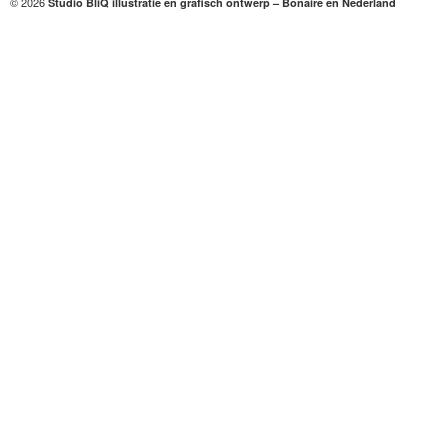
© 2026
Studio BliQ illustratie en grafisch ontwerp – Bonaire en Nederland