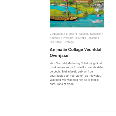
Campagne | Branding | Special
Campagne | Branding | Special
,
Educatief |
Educatief |
Educative Projects
Educative Projects
,
Illustratie - collage |
Illustratie - collage |
Illustration - collage
Illustration - collage
Animatie Collage Vechtdal
Animatie Collage Vechtdal
Overijssel
Overijssel
Voor Vechtdal Marketing / Marketing Oost
maakten we een animatiefilm over de rivier
de Vecht. Met in beeld gebracht de
vaarregels voor recreanten op het water.
Wat mag wel, wat mag niet als je met je
boot, kano of sloep