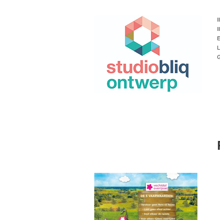
I
I
E
L
G