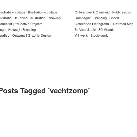
llustratie – collage | Illustration – collage
Ontwerpwerk Overheid | Public sector
llustratie – tekening | Illustration – drawing
Campagne | Branding | Special
ducatief | Educative Projects
Getekende Plattegrond | Illustrated Map
ogo | Huisstijl | Branding
3d Visualisatie | 3D Visuals
rafisch Ontwerp | Graphic Design
Vrij werk | Studio work
Posts Tagged '
vechtzomp
'