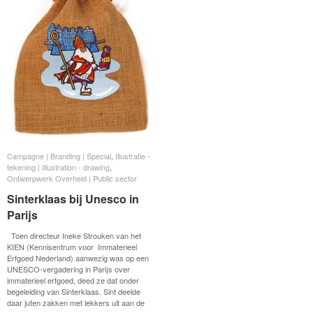
Campagne | Branding | Special
Campagne | Branding | Special
,
Illustratie -
Illustratie -
tekening | Illustration - drawing
tekening | Illustration - drawing
,
Ontwerpwerk Overheid | Public sector
Ontwerpwerk Overheid | Public sector
Sinterklaas bij Unesco in
Sinterklaas bij Unesco in
Parijs
Parijs
Toen directeur Ineke Strouken van het
KIEN (Kennisentrum voor Immaterieel
Erfgoed Nederland) aanwezig was op een
UNESCO-vergadering in Parijs over
immaterieel erfgoed, deed ze dat onder
begeleiding van Sinterklaas. Sint deelde
daar juten zakken met lekkers uit aan de