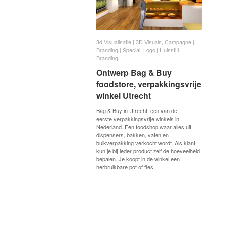
3d Visualisatie | 3D Visuals
3d Visualisatie | 3D Visuals
,
Campagne |
Campagne |
Branding | Special
Branding | Special
,
Logo | Huisstijl |
Logo | Huisstijl |
Branding
Branding
Ontwerp Bag & Buy
Ontwerp Bag & Buy
foodstore, verpakkingsvrije
foodstore, verpakkingsvrije
winkel Utrecht
winkel Utrecht
Bag & Buy in Utrecht; een van de
eerste verpakkingsvrije winkels in
Nederland. Een foodshop waar alles uit
dispensers, bakken, vaten en
bulkverpakking verkocht wordt. Als klant
kun je bij ieder product zelf de hoeveelheid
bepalen. Je koopt in de winkel een
herbruikbare pot of fles