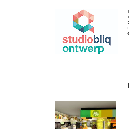
I
I
E
L
G