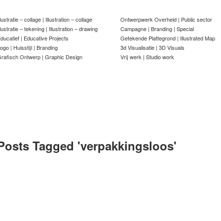
llustratie – collage | Illustration – collage
Ontwerpwerk Overheid | Public sector
llustratie – tekening | Illustration – drawing
Campagne | Branding | Special
ducatief | Educative Projects
Getekende Plattegrond | Illustrated Map
ogo | Huisstijl | Branding
3d Visualisatie | 3D Visuals
rafisch Ontwerp | Graphic Design
Vrij werk | Studio work
Posts Tagged '
verpakkingsloos
'