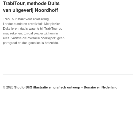
TrabiTour, methode Duits
TrabiTour, methode Duits
van uitgeverij Noordhoff
van uitgeverij Noordhoff
TrabiTour staat voor afwisseling,
Landeskunde en creativiteit. Met plezier
Duits leren, dat is waar je bij TrabiTour op
mag rekenen. En dat plezier zit hem in
alles. Variatie die overal in doorsijpelt: geen
paragraaf en dus geen les is hetzelfde.
© 2026
Studio BliQ illustratie en grafisch ontwerp – Bonaire en Nederland