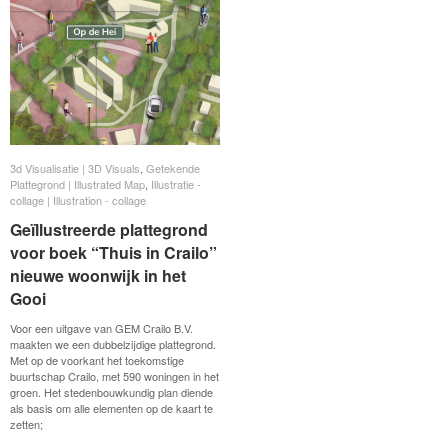
3d Visualisatie | 3D Visuals
3d Visualisatie | 3D Visuals
,
Getekende
Getekende
Plattegrond | Illustrated Map
Plattegrond | Illustrated Map
,
Illustratie -
Illustratie -
collage | Illustration - collage
collage | Illustration - collage
Geïllustreerde plattegrond
Geïllustreerde plattegrond
voor boek “Thuis in Crailo”
voor boek “Thuis in Crailo”
nieuwe woonwijk in het
nieuwe woonwijk in het
Gooi
Gooi
Voor een uitgave van GEM Crailo B.V.
maakten we een dubbelzijdige plattegrond.
Met op de voorkant het toekomstige
buurtschap Crailo, met 590 woningen in het
groen. Het stedenbouwkundig plan diende
als basis om alle elementen op de kaart te
zetten;