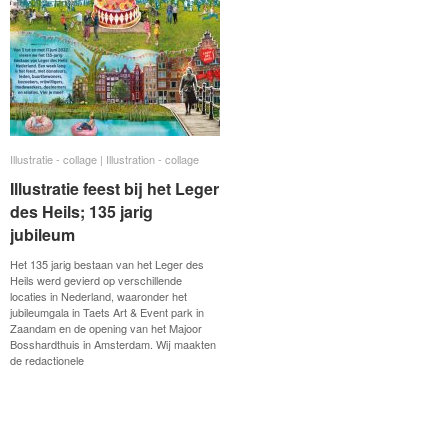
Illustratie - collage | Illustration - collage
Illustratie - collage | Illustration - collage
Illustratie feest bij het Leger
Illustratie feest bij het Leger
des Heils; 135 jarig
des Heils; 135 jarig
jubileum
jubileum
Het 135 jarig bestaan van het Leger des
Heils werd gevierd op verschillende
locaties in Nederland, waaronder het
jubileumgala in Taets Art & Event park in
Zaandam en de opening van het Majoor
Bosshardthuis in Amsterdam. Wij maakten
de redactionele