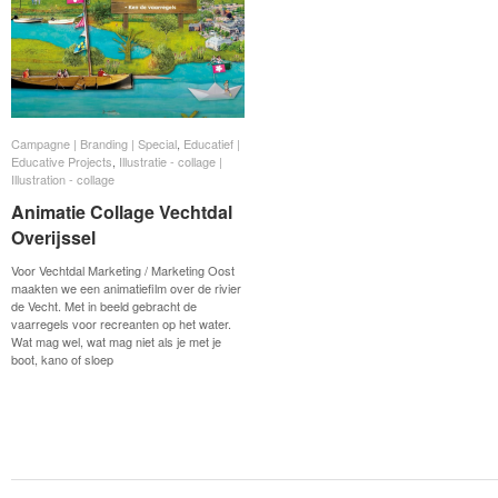
Campagne | Branding | Special
Campagne | Branding | Special
,
Educatief |
Educatief |
Educative Projects
Educative Projects
,
Illustratie - collage |
Illustratie - collage |
Illustration - collage
Illustration - collage
Animatie Collage Vechtdal
Animatie Collage Vechtdal
Overijssel
Overijssel
Voor Vechtdal Marketing / Marketing Oost
maakten we een animatiefilm over de rivier
de Vecht. Met in beeld gebracht de
vaarregels voor recreanten op het water.
Wat mag wel, wat mag niet als je met je
boot, kano of sloep