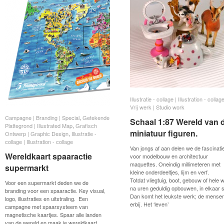
Illustratie - collage | Illustration - collag
Illustratie - collage | Illustration - collag
Vrij werk | Studio work
Vrij werk | Studio work
Campagne | Branding | Special
Campagne | Branding | Special
,
Getekende
Getekende
Schaal 1:87 Wereld van 
Schaal 1:87 Wereld van 
Plattegrond | Illustrated Map
Plattegrond | Illustrated Map
,
Grafisch
Grafisch
miniatuur figuren.
miniatuur figuren.
Ontwerp | Graphic Design
Ontwerp | Graphic Design
,
Illustratie -
Illustratie -
collage | Illustration - collage
collage | Illustration - collage
Van jongs af aan delen we de fascinati
Wereldkaart spaaractie
Wereldkaart spaaractie
voor modelbouw en architectuur
maquettes. Oneindig millimeteren met
supermarkt
supermarkt
kleine onderdeeltjes, lijm en verf.
Totdat vliegtuig, boot, gebouw of hele w
Voor een supermarkt deden we de
na uren geduldig opbouwen, in elkaar s
branding voor een spaaractie. Key visual,
Dan komt het leukste werk; de mense
logo, illustraties en uitstraling. Een
erbij. Het ‘leven’
campagne met spaarsysteem van
magnetische kaartjes. Spaar alle landen
van de wereld en maak je wereldkaart