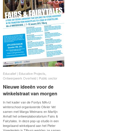
Educatief | Educative Projects
Educatief | Educative Projects
,
Ontwerpwerk Overheid | Public sector
Ontwerpwerk Overheid | Public sector
Nieuwe ideeën voor de
Nieuwe ideeën voor de
winkelstraat van morgen
winkelstraat van morgen
In het kader van de Fontys MA+U
winterschool organiseerde Olivier Vet
samen met Marga Weimans en Martijn
Anhalt het ontwerplaboratorium Fairs &
Fairytales. In deze pop-up studio in een
leegstaand winkelpand aan het Pieter
Vreedeplein in Tilburg werkten ze samen