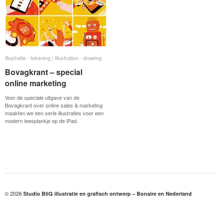
Illustratie - tekening | Illustration - drawing
Illustratie - tekening | Illustration - drawing
Bovagkrant – special
Bovagkrant – special
online marketing
online marketing
Voor de speciale uitgave van de
Bovagkrant over online sales & marketing
maakten we een serie illustraties voor een
modern leesplankje op de iPad.
© 2026
Studio BliQ illustratie en grafisch ontwerp – Bonaire en Nederland