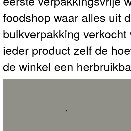
eerste verpakkingsvrije 
foodshop waar alles uit 
bulkverpakking verkocht w
ieder product zelf de ho
de winkel een herbruikbar
3d Visualisatie | 3D Visuals
,
Campagne | Branding | Specia
Ontwerp Bag & Buy