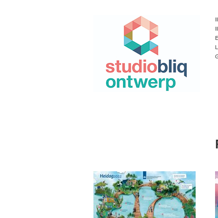
I
I
E
L
G