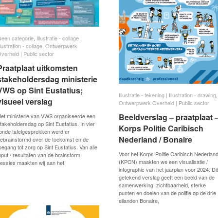
een categorie
een categorie
,
Illustratie - collage |
Illustratie - collage |
llustration - collage
llustration - collage
,
Ontwerpwerk
Ontwerpwerk
verheid | Public sector
verheid | Public sector
Praatplaat uitkomsten
Praatplaat uitkomsten
stakeholdersdag ministerie
stakeholdersdag ministerie
VWS op Sint Eustatius;
VWS op Sint Eustatius;
Illustratie - tekening | Illustration - drawing
Illustratie - tekening | Illustration - drawing
,
visueel verslag
visueel verslag
Ontwerpwerk Overheid | Public sector
Ontwerpwerk Overheid | Public sector
Beeldverslag – praatplaat 
Beeldverslag – praatplaat 
et ministerie van VWS organiseerde een
takeholdersdag op Sint Eustatius. In vier
Korps Politie Caribisch
Korps Politie Caribisch
onde tafelgesprekken werd er
Nederland / Bonaire
Nederland / Bonaire
ebrainstormd over de toekomst en de
oegang tot zorg op Sint Eustatius. Van alle
Voor het Korps Politie Caribisch Nederlan
nput / resultaten van de brainstorm
(KPCN) maakten we een visualisatie /
essies maakten wij aan het
infographic van het jaarplan voor 2024. Dit
getekend verslag geeft een beeld van de
samenwerking, zichtbaarheid, sterke
punten en doelen van de politie op de drie
eilanden Bonaire,