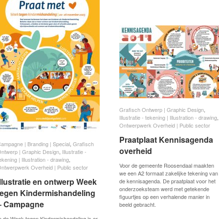
Grafisch Ontwerp | Graphic Design
Grafisch Ontwerp | Graphic Design
,
Illustratie - tekening | Illustration - drawing
Illustratie - tekening | Illustration - drawing
,
Ontwerpwerk Overheid | Public sector
Ontwerpwerk Overheid | Public sector
Praatplaat Kennisagenda
Praatplaat Kennisagenda
ampagne | Branding | Special
ampagne | Branding | Special
,
Grafisch
Grafisch
overheid
overheid
ntwerp | Graphic Design
ntwerp | Graphic Design
,
Illustratie -
Illustratie -
ekening | Illustration - drawing
ekening | Illustration - drawing
,
Voor de gemeente Roosendaal maakten
ntwerpwerk Overheid | Public sector
ntwerpwerk Overheid | Public sector
we een A2 formaat zakelijke tekening van
lllustratie en ontwerp Week
lllustratie en ontwerp Week
de kennisagenda. De praatplaat voor het
onderzoeksteam werd met getekende
tegen Kindermishandeling
tegen Kindermishandeling
figuurtjes op een verhalende manier in
– Campagne
– Campagne
beeld gebracht.
n de Week tegen Kindermishandeling is er