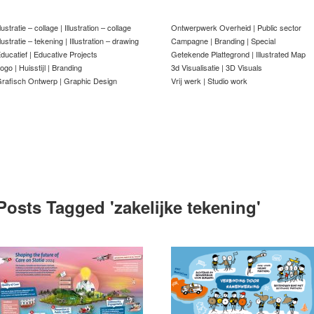
llustratie – collage | Illustration – collage
Ontwerpwerk Overheid | Public sector
llustratie – tekening | Illustration – drawing
Campagne | Branding | Special
ducatief | Educative Projects
Getekende Plattegrond | Illustrated Map
ogo | Huisstijl | Branding
3d Visualisatie | 3D Visuals
rafisch Ontwerp | Graphic Design
Vrij werk | Studio work
Posts Tagged '
zakelijke tekening
'