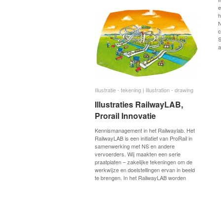
e
h
N
c
S
a
Illustratie - tekening | Illustration - drawing
Illustratie - tekening | Illustration - drawing
Illustraties RailwayLAB,
Illustraties RailwayLAB,
Prorail Innovatie
Prorail Innovatie
Kennismanagement in het Railwaylab. Het
RailwayLAB is een initiatief van ProRail in
samenwerking met NS en andere
vervoerders. Wij maakten een serie
praatplaten – zakelijke tekeningen om de
werkwijze en doelstellingen ervan in beeld
te brengen. In het RailwayLAB worden