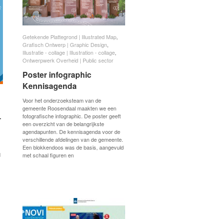
Getekende Plattegrond | Illustrated Map
Getekende Plattegrond | Illustrated Map
,
Grafisch Ontwerp | Graphic Design
Grafisch Ontwerp | Graphic Design
,
Illustratie - collage | Illustration - collage
Illustratie - collage | Illustration - collage
,
Ontwerpwerk Overheid | Public sector
Ontwerpwerk Overheid | Public sector
Poster infographic
Poster infographic
Kennisagenda
Kennisagenda
Voor het onderzoeksteam van de
gemeente Roosendaal maakten we een
–
–
fotografische infographic. De poster geeft
een overzicht van de belangrijkste
agendapunten. De kennisagenda voor de
verschillende afdelingen van de gemeente.
Een blokkendoos was de basis, aangevuld
d
met schaal figuren en