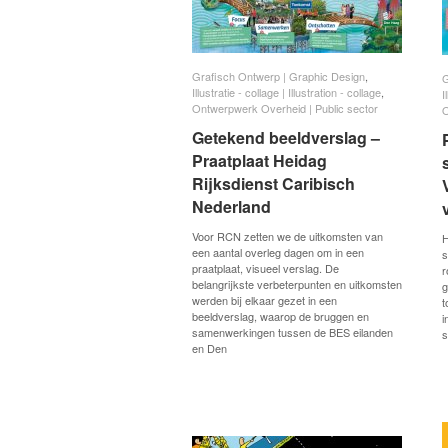
Grafisch Ontwerp | Graphic Design
Grafisch Ontwerp | Graphic Design
,
G
G
Illustratie - collage | Illustration - collage
Illustratie - collage | Illustration - collage
,
I
I
Ontwerpwerk Overheid | Public sector
Ontwerpwerk Overheid | Public sector
O
O
Getekend beeldverslag –
Getekend beeldverslag –
Praatplaat Heidag
Praatplaat Heidag
Rijksdienst Caribisch
Rijksdienst Caribisch
Nederland
Nederland
Voor RCN zetten we de uitkomsten van
H
een aantal overleg dagen om in een
s
praatplaat, visueel verslag. De
r
belangrijkste verbeterpunten en uitkomsten
g
werden bij elkaar gezet in een
t
beeldverslag, waarop de bruggen en
i
samenwerkingen tussen de BES eilanden
s
en Den