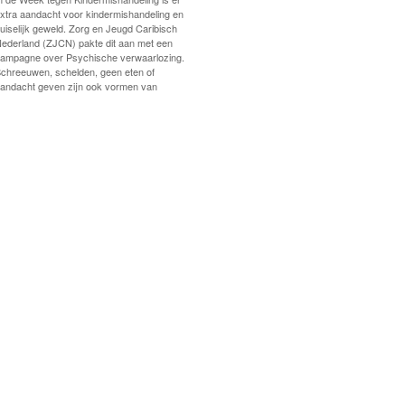
xtra aandacht voor kindermishandeling en
uiselijk geweld. Zorg en Jeugd Caribisch
ederland (ZJCN) pakte dit aan met een
ampagne over Psychische verwaarlozing.
chreeuwen, schelden, geen eten of
andacht geven zijn ook vormen van