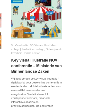
3d Visualisatie | 3D Visuals
3d Visualisatie | 3D Visuals
,
Illustratie -
Illustratie -
collage | Illustration - collage
collage | Illustration - collage
,
Ontwerpwerk
Ontwerpwerk
Overheid | Public sector
Overheid | Public sector
Key visual illustratie NOVI
Key visual illustratie NOVI
conferentie – Ministerie van
conferentie – Ministerie van
Binnenlandse Zaken
Binnenlandse Zaken
Wij illustreerden de key visual illustratie /
digital portal voor deze online conferentie in
een festival opzet. Met virtuele tenten waar
een variëteit aan sessies werd
aangeboden. Van talkshows tot
verdiepende webinars, maar ook
interactieve sessies en
praktijkvoorbeelden. De conferentie