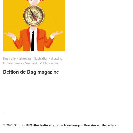
Illustratie - tekening | Illustration - drawing
Illustratie - tekening | Illustration - drawing
,
Ontwerpwerk Overheid | Public sector
Ontwerpwerk Overheid | Public sector
Deltion de Dag magazine
Deltion de Dag magazine
© 2026
Studio BliQ illustratie en grafisch ontwerp – Bonaire en Nederland