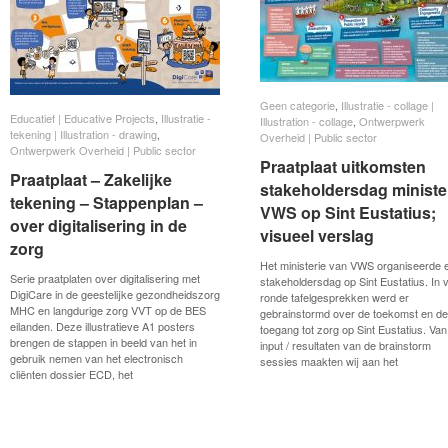
Geen categorie
Geen categorie
,
Illustratie - collage |
Illustratie - collage |
Educatief | Educative Projects
Educatief | Educative Projects
,
Illustratie -
Illustratie -
Illustration - collage
Illustration - collage
,
Ontwerpwerk
Ontwerpwerk
tekening | Illustration - drawing
tekening | Illustration - drawing
,
Overheid | Public sector
Overheid | Public sector
Ontwerpwerk Overheid | Public sector
Ontwerpwerk Overheid | Public sector
Praatplaat uitkomsten
Praatplaat uitkomsten
Praatplaat – Zakelijke
Praatplaat – Zakelijke
stakeholdersdag ministe
stakeholdersdag ministe
tekening – Stappenplan –
tekening – Stappenplan –
VWS op Sint Eustatius;
VWS op Sint Eustatius;
over digitalisering in de
over digitalisering in de
visueel verslag
visueel verslag
zorg
zorg
Het ministerie van VWS organiseerde 
Serie praatplaten over digitalisering met
stakeholdersdag op Sint Eustatius. In v
DigiCare in de geestelijke gezondheidszorg
ronde tafelgesprekken werd er
MHC en langdurige zorg VVT op de BES
gebrainstormd over de toekomst en de
eilanden. Deze illustratieve A1 posters
toegang tot zorg op Sint Eustatius. Van 
brengen de stappen in beeld van het in
input / resultaten van de brainstorm
gebruik nemen van het electronisch
sessies maakten wij aan het
cliënten dossier ECD, het