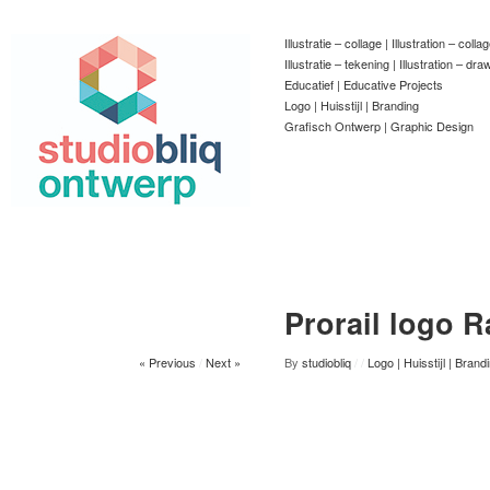
Illustratie – collage | Illustration – colla
Illustratie – tekening | Illustration – dra
Educatief | Educative Projects
Logo | Huisstijl | Branding
Grafisch Ontwerp | Graphic Design
Prorail logo R
« Previous
/
Next »
By
studiobliq
/
/
Logo | Huisstijl | Brand