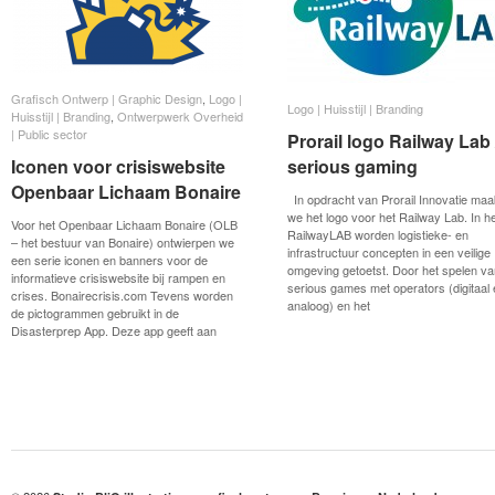
Grafisch Ontwerp | Graphic Design
Grafisch Ontwerp | Graphic Design
,
Logo |
Logo |
Logo | Huisstijl | Branding
Logo | Huisstijl | Branding
Huisstijl | Branding
Huisstijl | Branding
,
Ontwerpwerk Overheid
Ontwerpwerk Overheid
| Public sector
| Public sector
Prorail logo Railway Lab 
Prorail logo Railway Lab 
Iconen voor crisiswebsite
Iconen voor crisiswebsite
serious gaming
serious gaming
Openbaar Lichaam Bonaire
Openbaar Lichaam Bonaire
In opdracht van Prorail Innovatie maa
we het logo voor het Railway Lab. In h
Voor het Openbaar Lichaam Bonaire (OLB
RailwayLAB worden logistieke- en
– het bestuur van Bonaire) ontwierpen we
infrastructuur concepten in een veilige
een serie iconen en banners voor de
omgeving getoetst. Door het spelen va
informatieve crisiswebsite bij rampen en
serious games met operators (digitaal
crises. Bonairecrisis.com Tevens worden
analoog) en het
de pictogrammen gebruikt in de
Disasterprep App. Deze app geeft aan