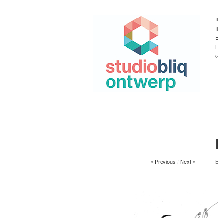
I
I
E
L
G
« Previous
/
Next »