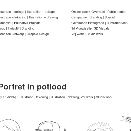
llustratie – collage | Illustration – collage
Ontwerpwerk Overheid | Public sector
llustratie – tekening | Illustration – drawing
Campagne | Branding | Special
ducatief | Educative Projects
Getekende Plattegrond | Illustrated Map
ogo | Huisstijl | Branding
3d Visualisatie | 3D Visuals
rafisch Ontwerp | Graphic Design
Vrij werk | Studio work
Portret in potlood
By
studiobliq
/
/
Illustratie - tekening | Illustration - drawing
,
Vrij werk | Studio work
/