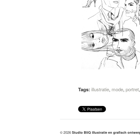
Tags:
illustratie
,
mode
,
portret
© 2026
Studio BliQ illustratie en grafisch ontwe