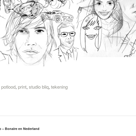
,
potlood
,
print
,
studio bliq
,
tekening
rp – Bonaire en Nederland