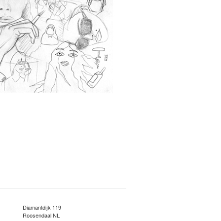
Diamantdijk 119
Roosendaal NL