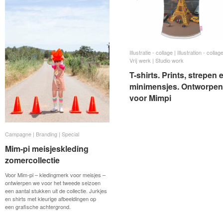
Illustratie - collage | Illustration - collag
Illustratie - collage | Illustration - collag
Vrij werk | Studio work
Vrij werk | Studio work
T-shirts. Prints, strepen 
T-shirts. Prints, strepen 
minimensjes. Ontworpen
minimensjes. Ontworpen
voor Mimpi
voor Mimpi
Campagne | Branding | Special
Campagne | Branding | Special
Mim-pi meisjeskleding
Mim-pi meisjeskleding
zomercollectie
zomercollectie
Voor Mim-pi – kledingmerk voor meisjes –
ontwierpen we voor het tweede seizoen
een aantal stukken uit de collectie. Jurkjes
en shirts met kleurige afbeeldingen op
een grafische achtergrond.