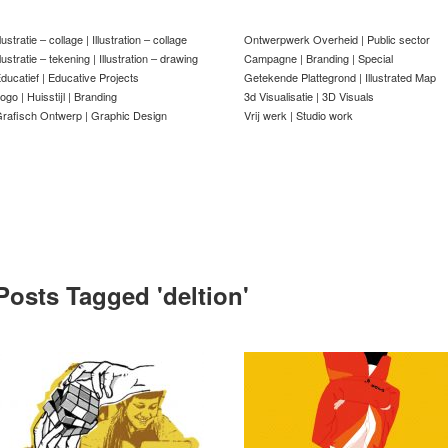
llustratie – collage | Illustration – collage
Ontwerpwerk Overheid | Public sector
llustratie – tekening | Illustration – drawing
Campagne | Branding | Special
ducatief | Educative Projects
Getekende Plattegrond | Illustrated Map
ogo | Huisstijl | Branding
3d Visualisatie | 3D Visuals
rafisch Ontwerp | Graphic Design
Vrij werk | Studio work
Posts Tagged '
deltion
'