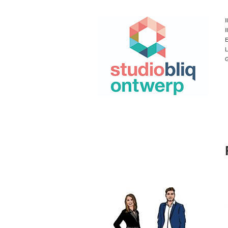
I
I
E
L
G