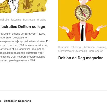
llustratie - tekening | Illustration - drawing
llustratie - tekening | Illustration - drawing
illustraties Deltion college
illustraties Deltion college
et Deltion college verzorgt voor 13.700
ongeren en volwassenen
eroepsonderwijs op middelbaar niveau. Er
erken rond de 1.200 mensen, als docent,
Illustratie - tekening | Illustration - drawing
Illustratie - tekening | Illustration - drawing
,
nstructeur of in staffuncties. We maken
Ontwerpwerk Overheid | Public sector
Ontwerpwerk Overheid | Public sector
egelmatig redactionele illustraties voor
eltion de Dag, het personeelsmagazine
Deltion de Dag magazine
Deltion de Dag magazine
an het opleidingscentrum. Wat
rp – Bonaire en Nederland