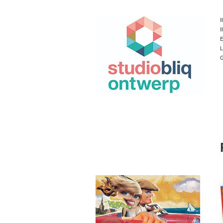
I
I
E
L
G