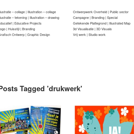
llustratie – collage | Illustration – collage
Ontwerpwerk Overheid | Public sector
llustratie – tekening | Illustration – drawing
Campagne | Branding | Special
ducatief | Educative Projects
Getekende Plattegrond | Illustrated Map
ogo | Huisstijl | Branding
3d Visualisatie | 3D Visuals
rafisch Ontwerp | Graphic Design
Vrij werk | Studio work
Posts Tagged '
drukwerk
'