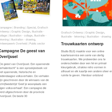
ampagne | Branding | Special
ampagne | Branding | Special
,
Grafisch
Grafisch
ntwerp | Graphic Design
ntwerp | Graphic Design
,
Illustratie -
Illustratie -
Grafisch Ontwerp | Graphic Design
Grafisch Ontwerp | Graphic Design
,
ollage | Illustration - collage
ollage | Illustration - collage
,
Illustratie -
Illustratie -
Illustratie - tekening | Illustration - drawing
Illustratie - tekening | Illustration - drawing
ekening | Illustration - drawing
ekening | Illustration - drawing
,
Trouwkaarten ontwerp
Trouwkaarten ontwerp
ntwerpwerk Overheid | Public sector
ntwerpwerk Overheid | Public sector
Campagne De geest van
Campagne De geest van
Studio BLiQ maakte voor een online
kaartenservice een serie van dertig
Overijssel
Overijssel
trouwkaarten. We probeerden ons te
onderscheiden door een fel en primair
De geest van Overijssel. Een spannende
kleurgebruik, strakke retro vormen in
erhalentocht” is een sprookjesboek vol
silhouet en elk kaartje een andere sfeer e
et spannende, historische en
ruimte te geven. Hierdoor ontstond
edendaagse volksverhalen. De verhalen
ijn geschreven door de winnaars van de
chrijfwedstrijd ‘Geef je woonplaats een
igen volksverhaal!’. Een campagne die
erd uitgeschreven door de provincie
verijssel. De beste 30