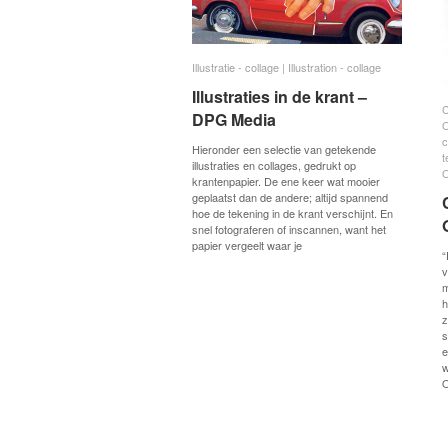
Illustratie - collage | Illustration - collage
Illustratie - collage | Illustration - collage
Illustraties in de krant –
Illustraties in de krant –
C
C
DPG Media
DPG Media
O
O
c
c
Hieronder een selectie van getekende
t
t
illustraties en collages, gedrukt op
O
O
krantenpapier. De ene keer wat mooier
geplaatst dan de andere; altijd spannend
hoe de tekening in de krant verschijnt. En
snel fotograferen of inscannen, want het
papier vergeelt waar je
“
v
m
h
z
s
e
w
O