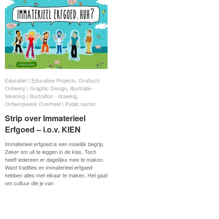
Educatief | Educative Projects
Educatief | Educative Projects
,
Grafisch
Grafisch
Ontwerp | Graphic Design
Ontwerp | Graphic Design
,
Illustratie -
Illustratie -
tekening | Illustration - drawing
tekening | Illustration - drawing
,
Ontwerpwerk Overheid | Public sector
Ontwerpwerk Overheid | Public sector
Strip over Immaterieel
Strip over Immaterieel
Erfgoed – i.o.v. KIEN
Erfgoed – i.o.v. KIEN
Immaterieel erfgoed is een moeilijk begrip.
Zeker om uit te leggen in de klas. Toch
heeft iedereen er dagelijks mee te maken.
Want tradities en immaterieel erfgoed
hebben alles met elkaar te maken. Het gaat
om cultuur die je van