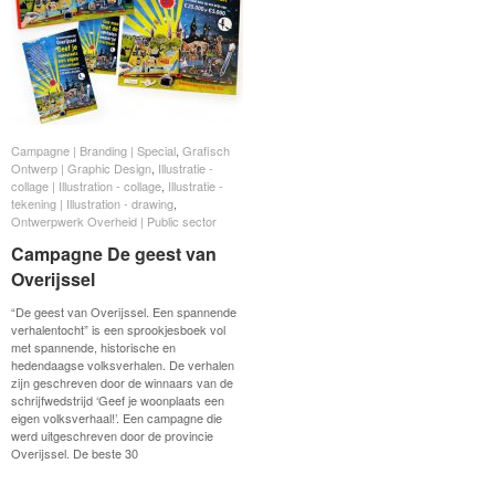
Campagne | Branding | Special
Campagne | Branding | Special
,
Grafisch
Grafisch
Ontwerp | Graphic Design
Ontwerp | Graphic Design
,
Illustratie -
Illustratie -
collage | Illustration - collage
collage | Illustration - collage
,
Illustratie -
Illustratie -
tekening | Illustration - drawing
tekening | Illustration - drawing
,
Ontwerpwerk Overheid | Public sector
Ontwerpwerk Overheid | Public sector
Campagne De geest van
Campagne De geest van
Overijssel
Overijssel
“De geest van Overijssel. Een spannende
verhalentocht” is een sprookjesboek vol
met spannende, historische en
hedendaagse volksverhalen. De verhalen
zijn geschreven door de winnaars van de
schrijfwedstrijd ‘Geef je woonplaats een
eigen volksverhaal!’. Een campagne die
werd uitgeschreven door de provincie
Overijssel. De beste 30